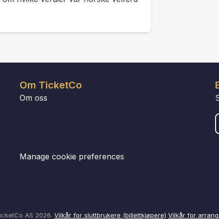
Om TicketCo
Om oss
Manage cookie preferences
icketCo AS 2026.
Vilkår for sluttbrukere (billettkjøpere)
Vilkår for arrang