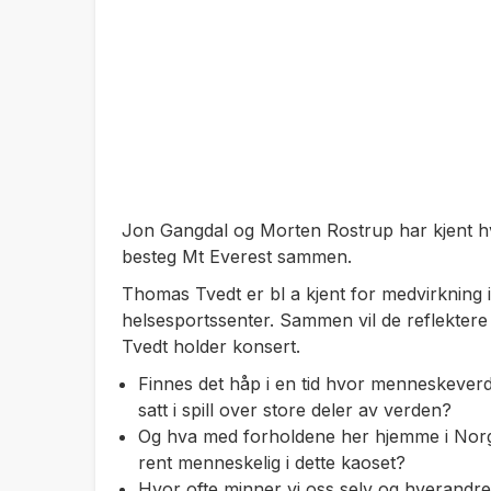
Jon Gangdal og Morten Rostrup har kjent hv
besteg Mt Everest sammen.
Thomas Tvedt er bl a kjent for medvirkning 
helsesportssenter. Sammen vil de reflekte
Tvedt holder konsert.
Finnes det håp i en tid hvor menneskeverd
satt i spill over store deler av verden?
Og hva med forholdene her hjemme i Norg
rent menneskelig i dette kaoset?
Hvor ofte minner vi oss selv og hverandre