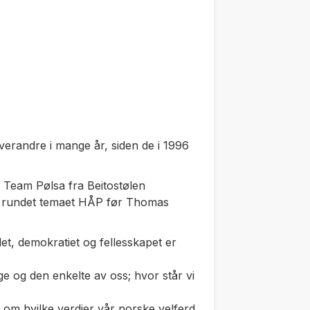
erandre i mange år, siden de i 1996
i Team Pølsa fra Beitostølen
re rundet temaet HÅP før Thomas
et, demokratiet og fellesskapet er
e og den enkelte av oss; hvor står
vi
 om hvilke verdier vår norske velferd