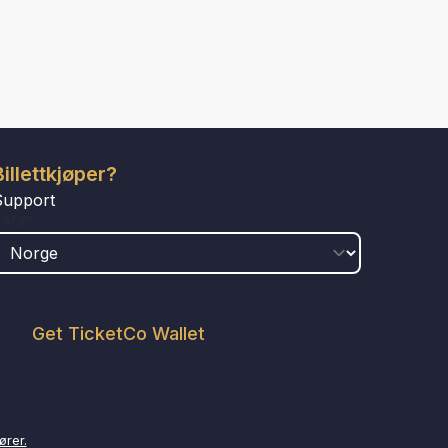
Billettkjøper?
Support
LAND
Get TicketCo Wallet
ører.