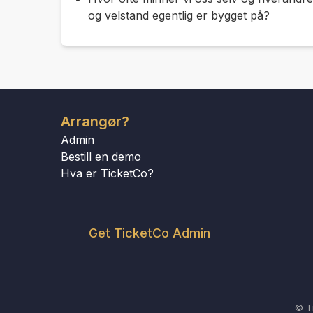
og velstand egentlig er bygget på?
Arrangør?
Admin
Bestill en demo
Hva er TicketCo?
Get TicketCo Admin
© T